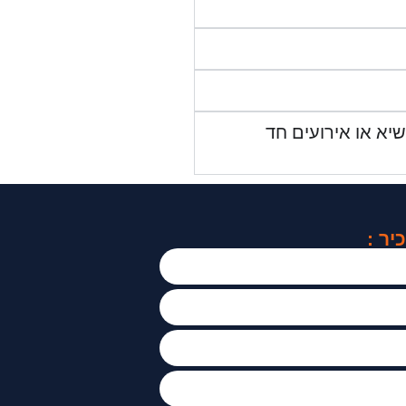
יא או אירועים חד
ר :