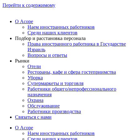
Перейти к содержимому
О Асоре
Наем иностранных работников
Среди наших клиентов
Подбор и расстановка персонала
Права иностранного работника в Государстве
Израиль
Вопросы и ответы
Рынки
Отели
Рестораны, кафе и сфера гостеприимства
Уборка
Супермаркеты и торговля
Работники общего/непрофессионального
назначения
Охрана
Обслуживание
Работники производства
Связаться с нами
О Асоре
Наем иностранных работников
Среди наших клиентов