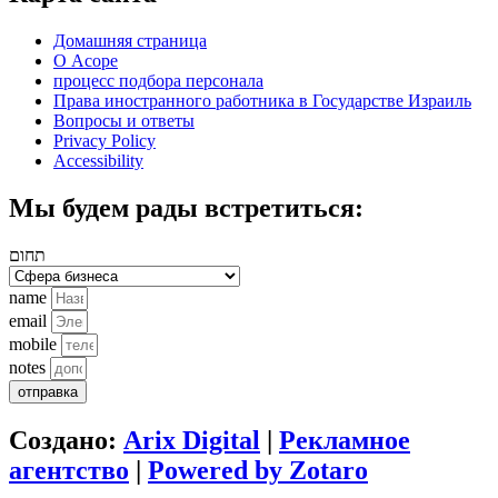
Домашняя страница
О Асоре
процесс подбора персонала
Права иностранного работника в Государстве Израиль
Вопросы и ответы
Privacy Policy
Accessibility
Мы будем рады встретиться:
תחום
name
email
mobile
notes
отправка
Создано:
Arix Digital
|
Рекламное
агентство
|
Powered by Zotaro