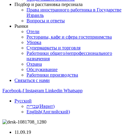
Подбор и расстановка персонала
Права иностранного работника в Государстве
Израиль
Вопросы и ответы
Рынки
Отели
Рестораны, кафе и сфера гостеприимства
Уборка
Супермаркеты и торговля
Работники общего/непрофессионального
назначения
Охрана
Обслуживание
Работники производства
Связаться с нами
Facebook-f
Instagram
Linkedin
Whatsapp
Русский
עברית
(
Иврит
)
English
(
Английский
)
11.09.19