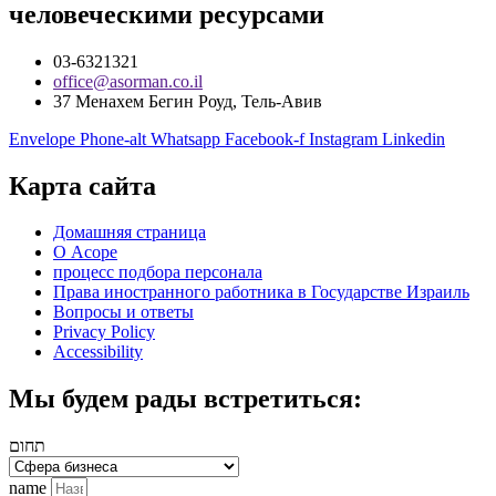
человеческими ресурсами
03-6321321
office@asorman.co.il
37 Менахем Бегин Роуд, Тель-Авив
Envelope
Phone-alt
Whatsapp
Facebook-f
Instagram
Linkedin
Карта сайта
Домашняя страница
О Асоре
процесс подбора персонала
Права иностранного работника в Государстве Израиль
Вопросы и ответы
Privacy Policy
Accessibility
Мы будем рады встретиться:
תחום
name