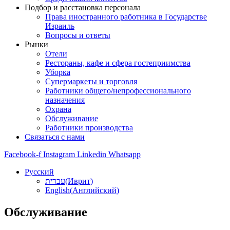
Подбор и расстановка персонала
Права иностранного работника в Государстве
Израиль
Вопросы и ответы
Рынки
Отели
Рестораны, кафе и сфера гостеприимства
Уборка
Супермаркеты и торговля
Работники общего/непрофессионального
назначения
Охрана
Обслуживание
Работники производства
Связаться с нами
Facebook-f
Instagram
Linkedin
Whatsapp
Русский
עברית
(
Иврит
)
English
(
Английский
)
Обслуживание