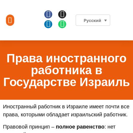
Русский
Подбор и расстановка персонала
Связаться с нами
Права иностранного
работника в
Государстве Израиль
Иностранный работник в Израиле имеет почти все
права, которыми обладает израильский работник.
Правовой принцип –
полное равенство
: нет